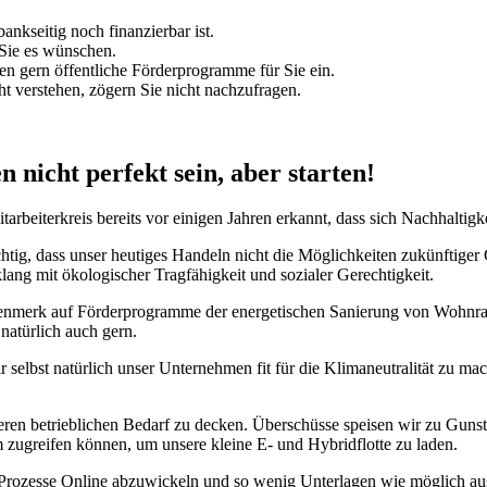
ankseitig noch finanzierbar ist.
 Sie es wünschen.
n gern öffentliche Förderprogramme für Sie ein.
ht verstehen, zögern Sie nicht nachzufragen.
n nicht perfekt sein, aber starten!
rbeiterkreis bereits vor einigen Jahren erkannt, dass sich Nachhaltigke
htig, dass unser heutiges Handeln nicht die Möglichkeiten zukünftiger
klang mit ökologischer Tragfähigkeit und sozialer Gerechtigkeit.
enmerk auf Förderprogramme der energetischen Sanierung von Wohnraum.
atürlich auch gern.
selbst natürlich unser Unternehmen fit für die Klimaneutralität zu ma
n betrieblichen Bedarf zu decken. Überschüsse speisen wir zu Gunsten
 zugreifen können, um unsere kleine E- und Hybridflotte zu laden.
e Prozesse Online abzuwickeln und so wenig Unterlagen wie möglich aus